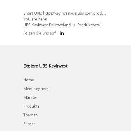
Short URL:
https://keyinvest-de.ubs.com/produkt/detail/index/isin/DE000UQ9EQ22
You are here:
UBS KeyInvest Deutschland
Produktdetail
Folgen Sie uns auf
Explore UBS KeyInvest
Home
Mein KeyInvest
Märkte
Produkte
Themen
Service