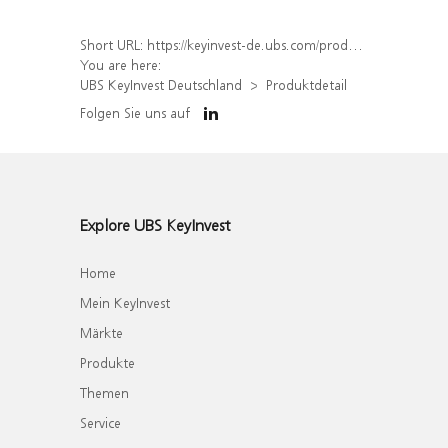
Short URL:
https://keyinvest-de.ubs.com/produkt/detail/index/isin/DE000UQ9DDA4
You are here:
UBS KeyInvest Deutschland
Produktdetail
Folgen Sie uns auf
Explore UBS KeyInvest
Home
Mein KeyInvest
Märkte
Produkte
Themen
Service