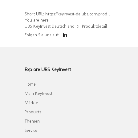
Short URL:
https://keyinvest-de.ubs.com/produkt/detail/index/isin/DE000UQ9D7X3
You are here:
UBS KeyInvest Deutschland
Produktdetail
Folgen Sie uns auf
Explore UBS KeyInvest
Home
Mein KeyInvest
Märkte
Produkte
Themen
Service