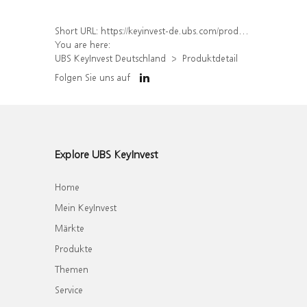
Short URL:
https://keyinvest-de.ubs.com/produkt/detail/index/isin/DE000UQ9C9M3
You are here:
UBS KeyInvest Deutschland
Produktdetail
Folgen Sie uns auf
Explore UBS KeyInvest
Home
Mein KeyInvest
Märkte
Produkte
Themen
Service