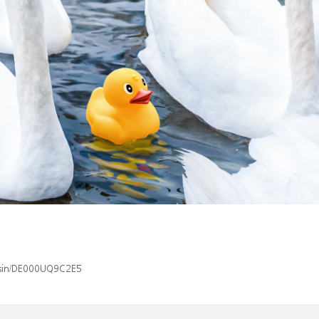
x/isin/DE000UQ9C2E5