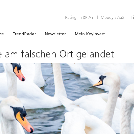
Rating:
S&P A+
|
Moody’s Aa2
|
F
ice
TrendRadar
Newsletter
Mein KeyInvest
e am falschen Ort gelandet