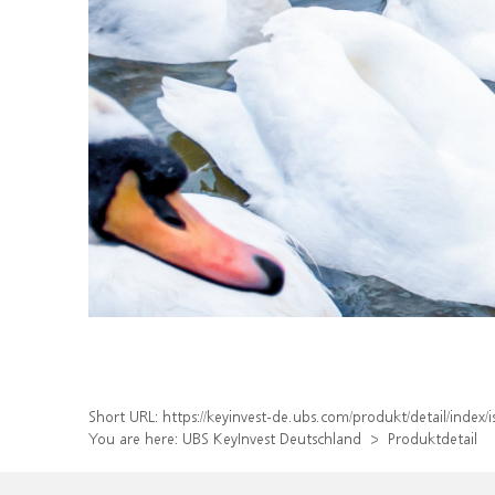
Short URL:
https://keyinvest-de.ubs.com/produkt/detail/inde
You are here:
UBS KeyInvest Deutschland
Produktdetail