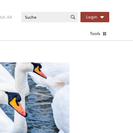
itch AA
Login
Tools