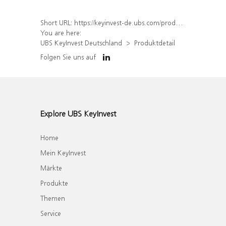
Short URL:
https://keyinvest-de.ubs.com/produkt/detail/index/isin/DE000UQ9B6L2
You are here:
UBS KeyInvest Deutschland
Produktdetail
Folgen Sie uns auf
Explore UBS KeyInvest
Home
Mein KeyInvest
Märkte
Produkte
Themen
Service