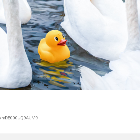
ex/isin/DE000UQ9AUM9