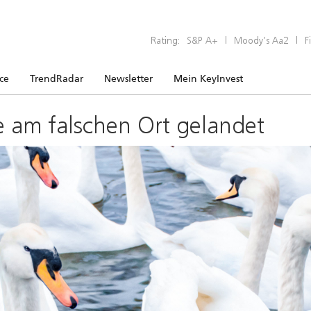
Rating:
S&P A+
|
Moody’s Aa2
|
F
ice
TrendRadar
Newsletter
Mein KeyInvest
e am falschen Ort gelandet