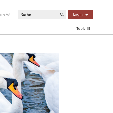
itch AA
Login
Tools