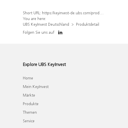
Short URL:
https://keyinvest-de.ubs.com/produkt/detail/index/isin/DE000UQ94MN0
You are here:
UBS KeyInvest Deutschland
Produktdetail
Folgen Sie uns auf
Explore UBS KeyInvest
Home
Mein KeyInvest
Märkte
Produkte
Themen
Service