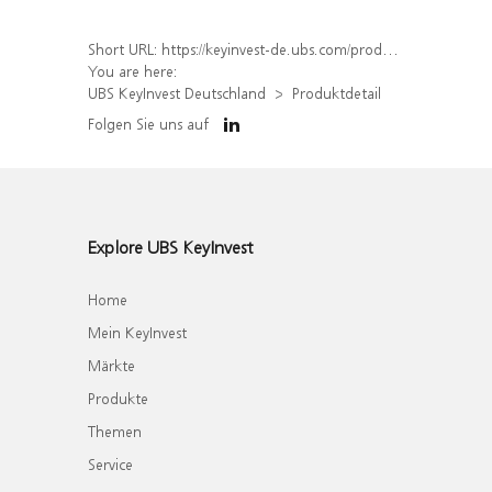
Short URL:
https://keyinvest-de.ubs.com/produkt/detail/index/isin/DE000UQ908A1
You are here:
UBS KeyInvest Deutschland
Produktdetail
Folgen Sie uns auf
Explore UBS KeyInvest
Home
Mein KeyInvest
Märkte
Produkte
Themen
Service