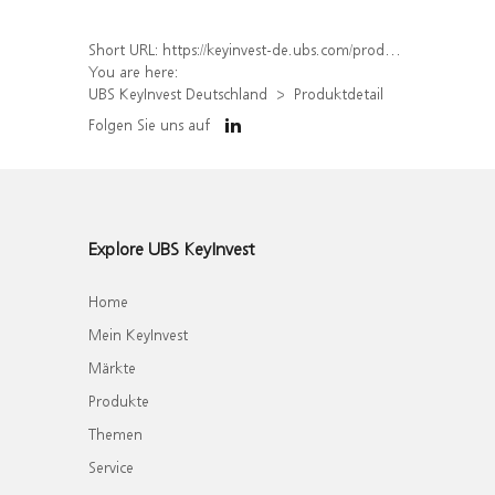
Short URL:
https://keyinvest-de.ubs.com/produkt/detail/index/isin/DE000UQ8WHC3
You are here:
UBS KeyInvest Deutschland
Produktdetail
Folgen Sie uns auf
Explore UBS KeyInvest
Home
Mein KeyInvest
Märkte
Produkte
Themen
Service