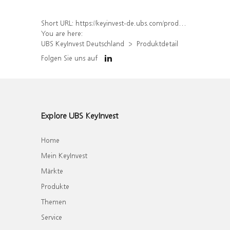
Short URL:
https://keyinvest-de.ubs.com/produkt/detail/index/isin/DE000UQ8U3E2
You are here:
UBS KeyInvest Deutschland
Produktdetail
Folgen Sie uns auf
Explore UBS KeyInvest
Home
Mein KeyInvest
Märkte
Produkte
Themen
Service