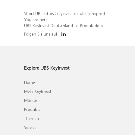
Short URL:
https://keyinvest-de.ubs.com/produkt/detail/index/isin/DE000UQ8T7P2
You are here:
UBS KeyInvest Deutschland
Produktdetail
Folgen Sie uns auf
Explore UBS KeyInvest
Home
Mein KeyInvest
Märkte
Produkte
Themen
Service