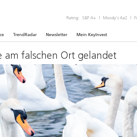
Rating:
S&P A+
|
Moody’s Aa2
|
F
ice
TrendRadar
Newsletter
Mein KeyInvest
e am falschen Ort gelandet