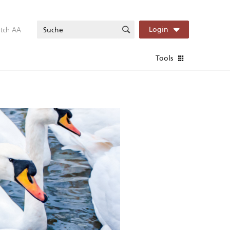
itch AA
Login
Tools