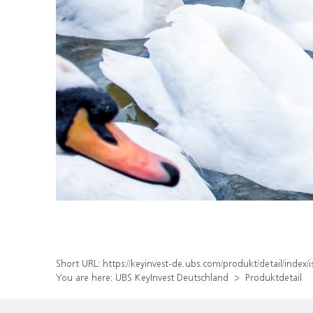
Short URL:
https://keyinvest-de.ubs.com/produkt/detail/inde
You are here:
UBS KeyInvest Deutschland
Produktdetail