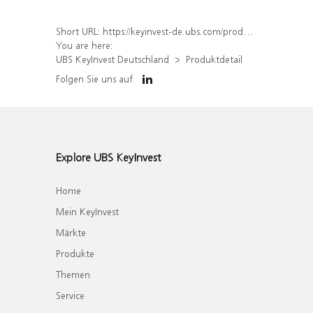
Short URL:
https://keyinvest-de.ubs.com/produkt/detail/index/isin/DE000UQ8NTR5
You are here:
UBS KeyInvest Deutschland
Produktdetail
Folgen Sie uns auf
Explore UBS KeyInvest
Home
Mein KeyInvest
Märkte
Produkte
Themen
Service