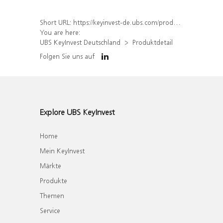
Short URL:
https://keyinvest-de.ubs.com/produkt/detail/index/isin/DE000UQ8M7E3
You are here:
UBS KeyInvest Deutschland
Produktdetail
Folgen Sie uns auf
Explore UBS KeyInvest
Home
Mein KeyInvest
Märkte
Produkte
Themen
Service