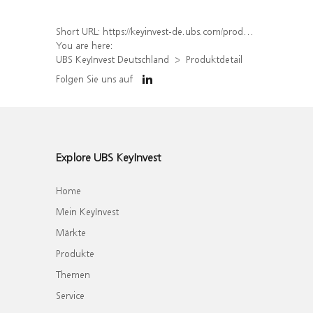
Short URL:
https://keyinvest-de.ubs.com/produkt/detail/index/isin/DE000UQ8M5E7
You are here:
UBS KeyInvest Deutschland
Produktdetail
Folgen Sie uns auf
Explore UBS KeyInvest
Home
Mein KeyInvest
Märkte
Produkte
Themen
Service