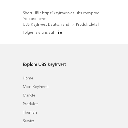
Short URL:
https://keyinvest-de.ubs.com/produkt/detail/index/isin/DE000UQ8L9N1
You are here:
UBS KeyInvest Deutschland
Produktdetail
Folgen Sie uns auf
Explore UBS KeyInvest
Home
Mein KeyInvest
Märkte
Produkte
Themen
Service