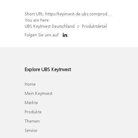
Short URL:
https://keyinvest-de.ubs.com/produkt/detail/index/isin/DE000UQ8JNZ9
You are here:
UBS KeyInvest Deutschland
Produktdetail
Folgen Sie uns auf
Explore UBS KeyInvest
Home
Mein KeyInvest
Märkte
Produkte
Themen
Service