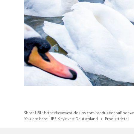
Short URL:
https://keyinvest-de.ubs.com/produkt/detail/inde
You are here:
UBS KeyInvest Deutschland
Produktdetail