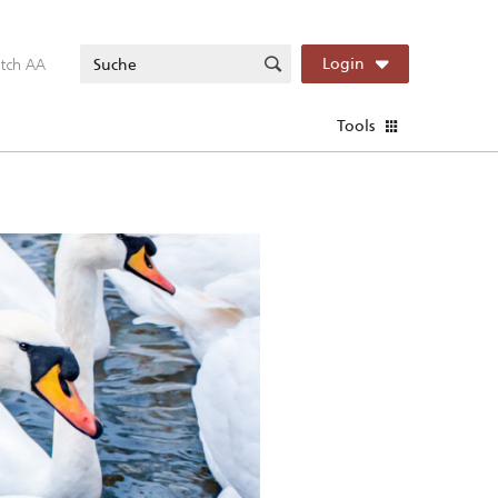
itch AA
Login
Tools