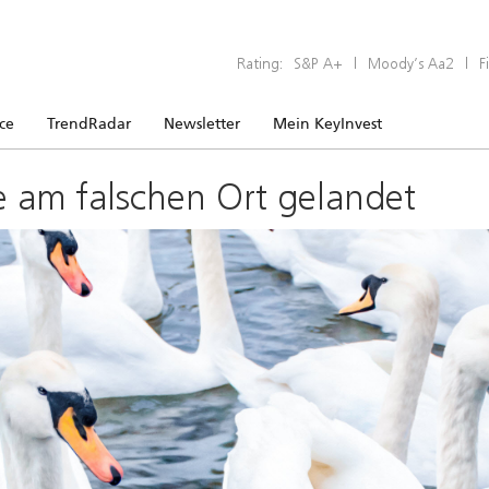
Rating:
S&P A+
|
Moody’s Aa2
|
F
ice
TrendRadar
Newsletter
Mein KeyInvest
e am falschen Ort gelandet