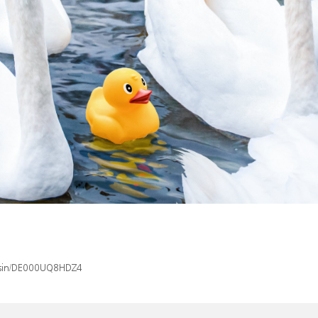
x/isin/DE000UQ8HDZ4