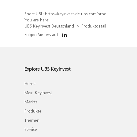
Short URL:
https://keyinvest-de.ubs.com/produkt/detail/index/isin/DE000UQ8EW66
You are here:
UBS KeyInvest Deutschland
Produktdetail
Folgen Sie uns auf
Explore UBS KeyInvest
Home
Mein KeyInvest
Märkte
Produkte
Themen
Service