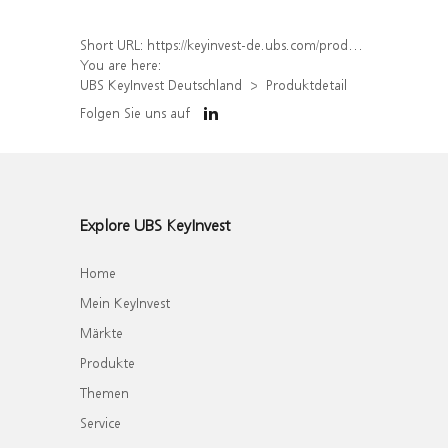
Short URL:
https://keyinvest-de.ubs.com/produkt/detail/index/isin/DE000UQ8CW01
You are here:
UBS KeyInvest Deutschland
Produktdetail
Folgen Sie uns auf
Explore UBS KeyInvest
Home
Mein KeyInvest
Märkte
Produkte
Themen
Service