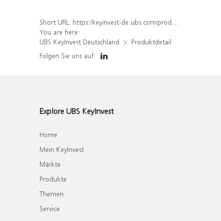
Short URL:
https://keyinvest-de.ubs.com/produkt/detail/index/isin/DE000UQ8AHN6
You are here:
UBS KeyInvest Deutschland
Produktdetail
Folgen Sie uns auf
Explore UBS KeyInvest
Home
Mein KeyInvest
Märkte
Produkte
Themen
Service