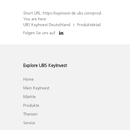
Short URL:
https://keyinvest-de.ubs.com/produkt/detail/index/isin/DE000UQ885M6
You are here:
UBS KeyInvest Deutschland
Produktdetail
Folgen Sie uns auf
Explore UBS KeyInvest
Home
Mein KeyInvest
Märkte
Produkte
Themen
Service