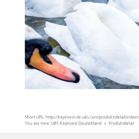
Short URL:
https://keyinvest-de.ubs.com/produkt/detail/inde
You are here:
UBS KeyInvest Deutschland
Produktdetail