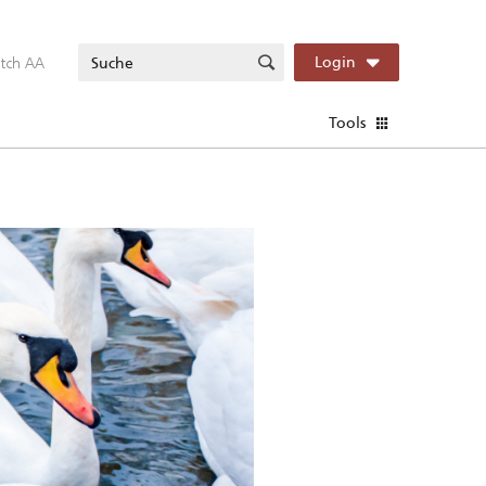
itch AA
Login
Tools