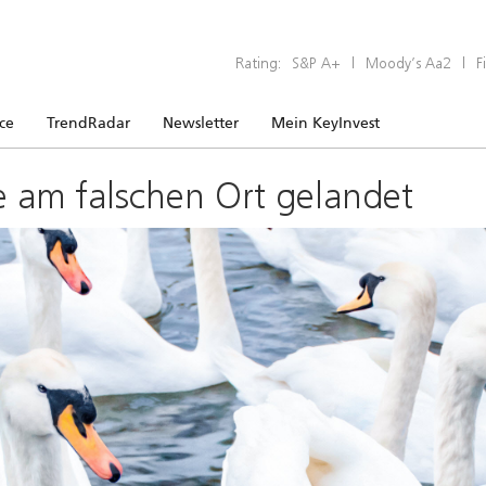
Rating:
S&P A+
|
Moody’s Aa2
|
F
ice
TrendRadar
Newsletter
Mein KeyInvest
e am falschen Ort gelandet