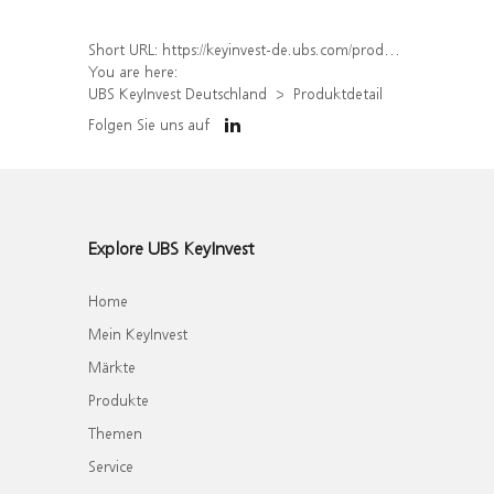
Short URL:
https://keyinvest-de.ubs.com/produkt/detail/index/isin/DE000UQ83UX5
You are here:
UBS KeyInvest Deutschland
Produktdetail
Folgen Sie uns auf
Explore UBS KeyInvest
Home
Mein KeyInvest
Märkte
Produkte
Themen
Service