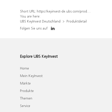
Short URL:
https://keyinvest-de.ubs.com/produkt/detail/index/isin/DE000UQ83RC5
You are here:
UBS KeyInvest Deutschland
Produktdetail
Folgen Sie uns auf
Explore UBS KeyInvest
Home
Mein KeyInvest
Märkte
Produkte
Themen
Service