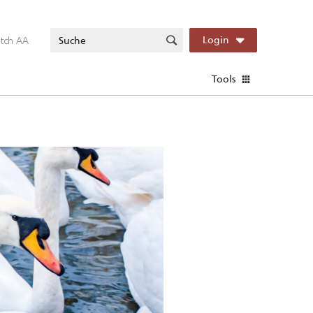
itch AA
Login
Tools