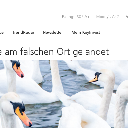
Rating:
S&P A+
|
Moody’s Aa2
|
F
ice
TrendRadar
Newsletter
Mein KeyInvest
e am falschen Ort gelandet