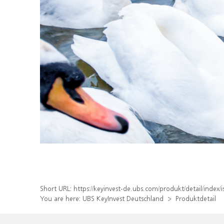
Short URL:
https://keyinvest-de.ubs.com/produkt/detail/inde
You are here:
UBS KeyInvest Deutschland
Produktdetail