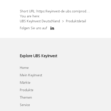
Short URL:
https://keyinvest-de.ubs.com/produkt/detail/index/isin/DE000UQ812V1
You are here:
UBS KeyInvest Deutschland
Produktdetail
Folgen Sie uns auf
Explore UBS KeyInvest
Home
Mein KeyInvest
Märkte
Produkte
Themen
Service