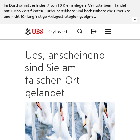
Im Durchschnitt erleiden 7 von 10 Kleinanlegern Verluste beim Handel
mit Turbo-Zertifikaten. Turbo-Zertifikate sind hoch risikoreiche Produkte
und nicht für langfristige Anlagestrategien geeignet.
^
KeyInvest
Ups, anscheinend
sind Sie am
falschen Ort
gelandet