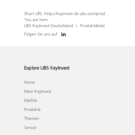
Short URL:
https://keyinvest-de.ubs.com/produkt/detail/index/isin/DE000UQ7Z2J9
You are here:
UBS KeyInvest Deutschland
Produktdetail
Folgen Sie uns auf
Explore UBS KeyInvest
Home
Mein KeyInvest
Märkte
Produkte
Themen
Service