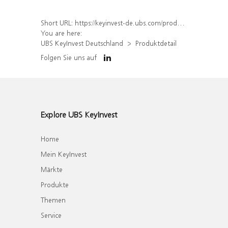
Short URL:
https://keyinvest-de.ubs.com/produkt/detail/index/isin/DE000UQ7YVE8
You are here:
UBS KeyInvest Deutschland
Produktdetail
Folgen Sie uns auf
Explore UBS KeyInvest
Home
Mein KeyInvest
Märkte
Produkte
Themen
Service