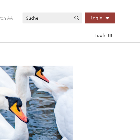
itch AA
Login
Tools