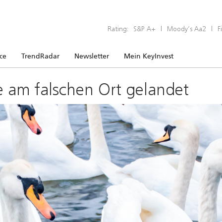
Rating:
S&P A+
|
Moody’s Aa2
|
F
ice
TrendRadar
Newsletter
Mein KeyInvest
e am falschen Ort gelandet