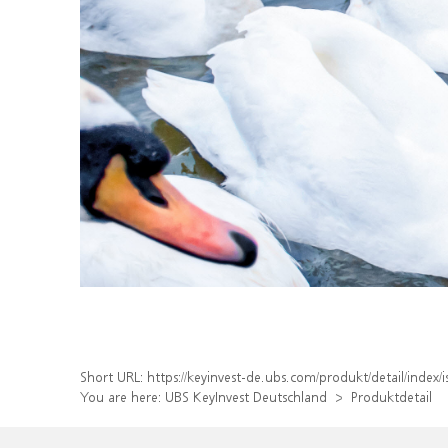
Short URL:
https://keyinvest-de.ubs.com/produkt/detail/inde
You are here:
UBS KeyInvest Deutschland
Produktdetail