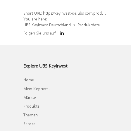
Short URL:
https://keyinvest-de.ubs.com/produkt/detail/index/isin/DE000UQ75AJ2
You are here:
UBS KeyInvest Deutschland
Produktdetail
Folgen Sie uns auf
Explore UBS KeyInvest
Home
Mein KeyInvest
Märkte
Produkte
Themen
Service