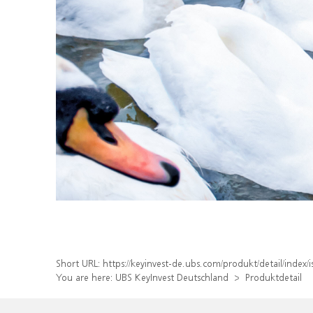
Short URL:
https://keyinvest-de.ubs.com/produkt/detail/inde
You are here:
UBS KeyInvest Deutschland
Produktdetail