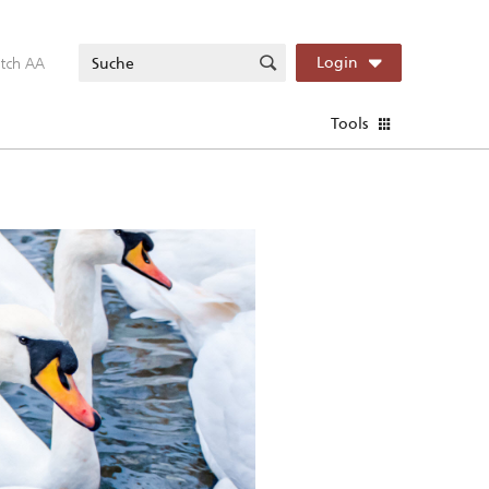
itch AA
Login
Tools