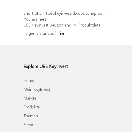
Short URL:
https://keyinvest-de.ubs.com/produkt/detail/index/isin/DE000UQ70GT9
You are here:
UBS KeyInvest Deutschland
Produktdetail
Folgen Sie uns auf
Explore UBS KeyInvest
Home
Mein KeyInvest
Märkte
Produkte
Themen
Service