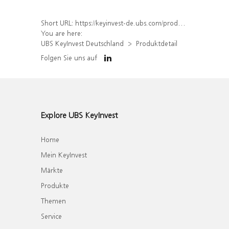
Short URL:
https://keyinvest-de.ubs.com/produkt/detail/index/isin/DE000UP3V6L6
You are here:
UBS KeyInvest Deutschland
Produktdetail
Folgen Sie uns auf
Explore UBS KeyInvest
Home
Mein KeyInvest
Märkte
Produkte
Themen
Service