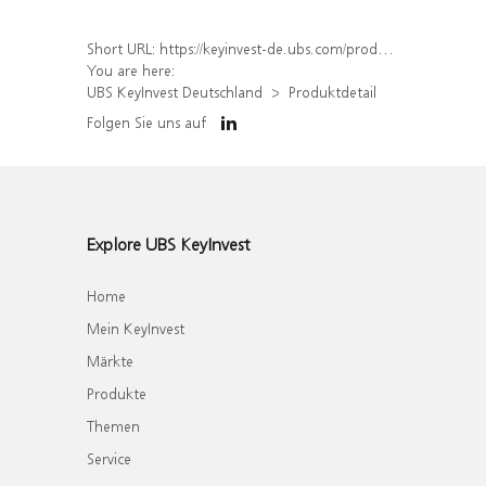
Short URL:
https://keyinvest-de.ubs.com/produkt/detail/index/isin/DE000UP33VR2
You are here:
UBS KeyInvest Deutschland
Produktdetail
Folgen Sie uns auf
Explore UBS KeyInvest
Home
Mein KeyInvest
Märkte
Produkte
Themen
Service