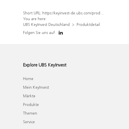
Short URL:
https://keyinvest-de.ubs.com/produkt/detail/index/isin/DE000UP33F03
You are here:
UBS KeyInvest Deutschland
Produktdetail
Folgen Sie uns auf
Explore UBS KeyInvest
Home
Mein KeyInvest
Märkte
Produkte
Themen
Service