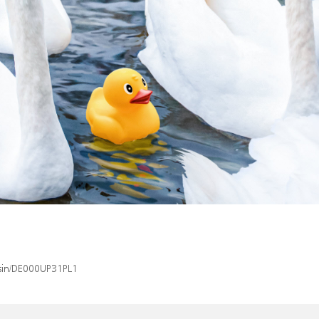
/isin/DE000UP31PL1