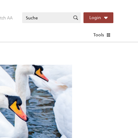
itch AA
Login
Tools