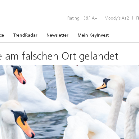
Rating:
S&P A+
|
Moody’s Aa2
|
F
ice
TrendRadar
Newsletter
Mein KeyInvest
e am falschen Ort gelandet