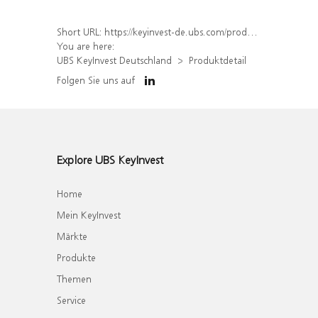
Short URL:
https://keyinvest-de.ubs.com/produkt/detail/index/isin/DE000UM2R936
You are here:
UBS KeyInvest Deutschland
Produktdetail
Folgen Sie uns auf
Explore UBS KeyInvest
Home
Mein KeyInvest
Märkte
Produkte
Themen
Service