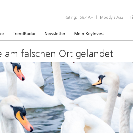
Rating:
S&P A+
|
Moody’s Aa2
|
F
ice
TrendRadar
Newsletter
Mein KeyInvest
e am falschen Ort gelandet