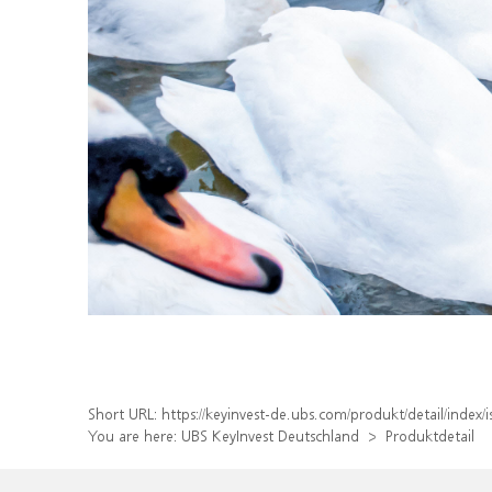
Short URL:
https://keyinvest-de.ubs.com/produkt/detail/inde
You are here:
UBS KeyInvest Deutschland
Produktdetail