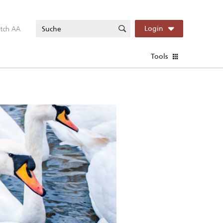
itch AA
Login
Tools