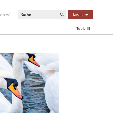
itch AA
Login
Tools