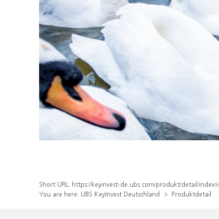
Short URL:
https://keyinvest-de.ubs.com/produkt/detail/inde
You are here:
UBS KeyInvest Deutschland
Produktdetail