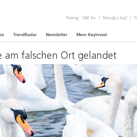
Rating:
S&P A+
|
Moody’s Aa2
|
F
ice
TrendRadar
Newsletter
Mein KeyInvest
e am falschen Ort gelandet