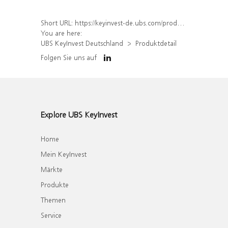
Short URL:
https://keyinvest-de.ubs.com/produkt/detail/index/isin/DE000UL9WNG5
You are here:
UBS KeyInvest Deutschland
Produktdetail
Folgen Sie uns auf
Explore UBS KeyInvest
Home
Mein KeyInvest
Märkte
Produkte
Themen
Service