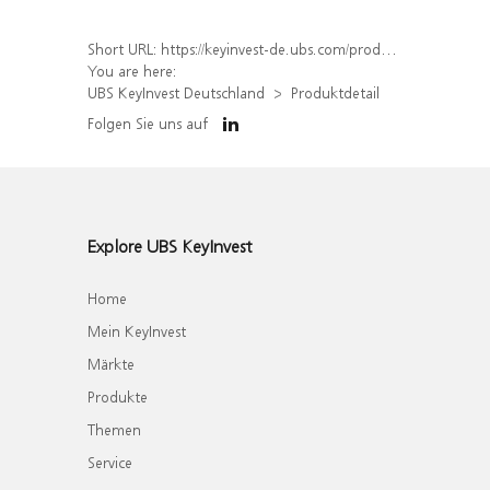
Short URL:
https://keyinvest-de.ubs.com/produkt/detail/index/isin/DE000UL9RWC5
You are here:
UBS KeyInvest Deutschland
Produktdetail
Folgen Sie uns auf
Explore UBS KeyInvest
Home
Mein KeyInvest
Märkte
Produkte
Themen
Service