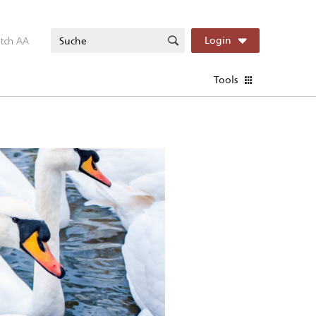
itch AA
Login
Tools