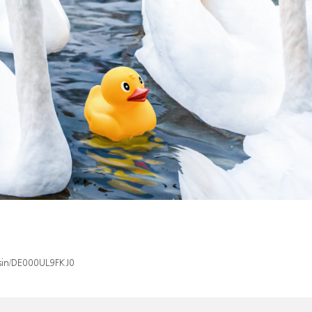
/isin/DE000UL9FKJ0