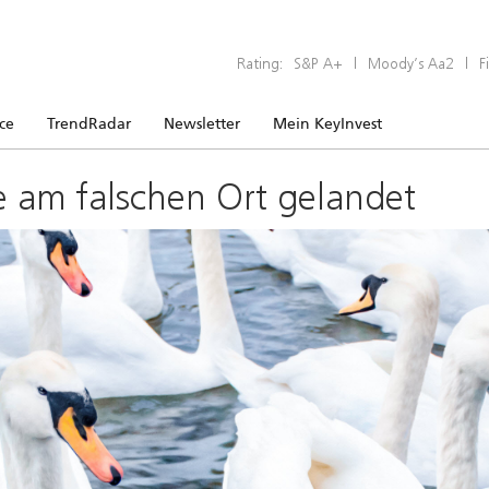
Rating:
S&P A+
|
Moody’s Aa2
|
F
ice
TrendRadar
Newsletter
Mein KeyInvest
e am falschen Ort gelandet