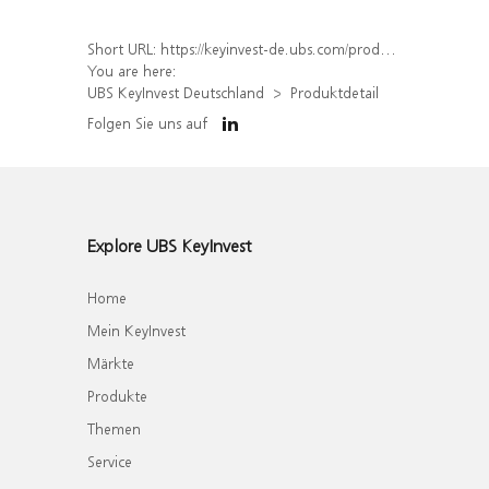
Short URL:
https://keyinvest-de.ubs.com/produkt/detail/index/isin/DE000UL9EQ98
You are here:
UBS KeyInvest Deutschland
Produktdetail
Folgen Sie uns auf
Explore UBS KeyInvest
Home
Mein KeyInvest
Märkte
Produkte
Themen
Service