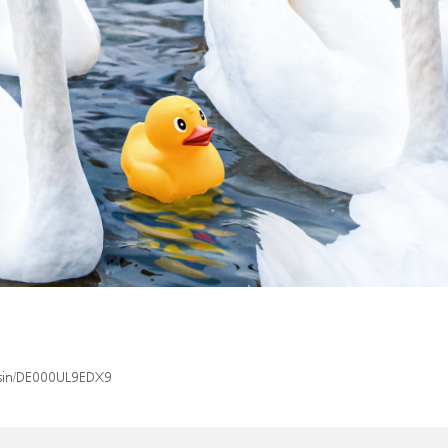
x/isin/DE000UL9EDX9