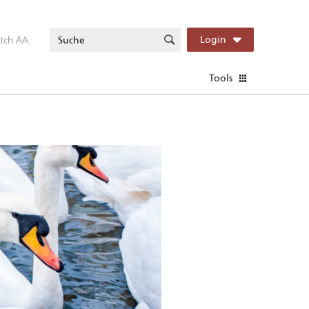
itch AA
Login
Tools