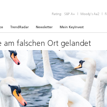
Rating:
S&P A+
|
Moody’s Aa2
|
F
ice
TrendRadar
Newsletter
Mein KeyInvest
e am falschen Ort gelandet