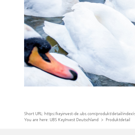
Short URL:
https://keyinvest-de.ubs.com/produkt/detail/inde
You are here:
UBS KeyInvest Deutschland
Produktdetail