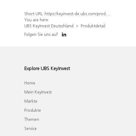
Short URL:
https://keyinvest-de.ubs.com/produkt/detail/index/isin/DE000UL8ZCL3
You are here:
UBS KeyInvest Deutschland
Produktdetail
Folgen Sie uns auf
Explore UBS KeyInvest
Home
Mein KeyInvest
Märkte
Produkte
Themen
Service