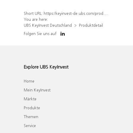
Short URL:
https://keyinvest-de.ubs.com/produkt/detail/index/isin/DE000UL8B2Q2
You are here:
UBS KeyInvest Deutschland
Produktdetail
Folgen Sie uns auf
Explore UBS KeyInvest
Home
Mein KeyInvest
Märkte
Produkte
Themen
Service