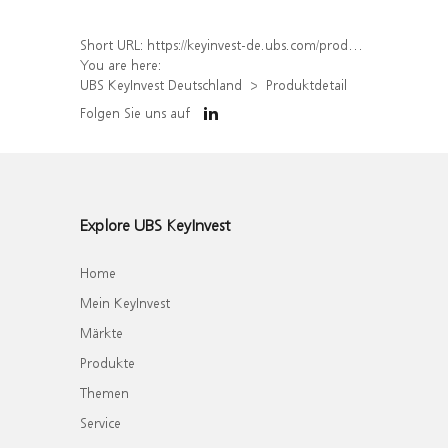
Short URL:
https://keyinvest-de.ubs.com/produkt/detail/index/isin/DE000UL8AGH5
You are here:
UBS KeyInvest Deutschland
Produktdetail
Folgen Sie uns auf
Explore UBS KeyInvest
Home
Mein KeyInvest
Märkte
Produkte
Themen
Service