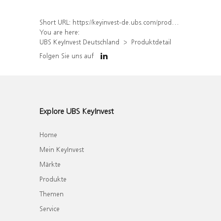
Short URL:
https://keyinvest-de.ubs.com/produkt/detail/index/isin/DE000UL8AAB1
You are here:
UBS KeyInvest Deutschland
Produktdetail
Folgen Sie uns auf
Explore UBS KeyInvest
Home
Mein KeyInvest
Märkte
Produkte
Themen
Service